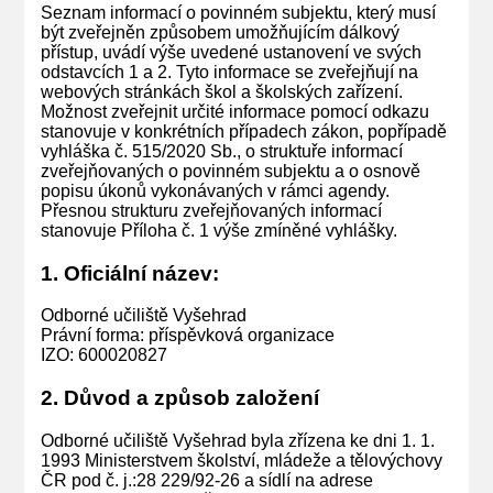
Seznam informací o povinném subjektu, který musí
být zveřejněn způsobem umožňujícím dálkový
přístup, uvádí výše uvedené ustanovení ve svých
odstavcích 1 a 2. Tyto informace se zveřejňují na
webových stránkách škol a školských zařízení.
Možnost zveřejnit určité informace pomocí odkazu
stanovuje v konkrétních případech zákon, popřípadě
vyhláška č. 515/2020 Sb., o struktuře informací
zveřejňovaných o povinném subjektu a o osnově
popisu úkonů vykonávaných v rámci agendy.
Přesnou strukturu zveřejňovaných informací
stanovuje Příloha č. 1 výše zmíněné vyhlášky.
1. Oficiální název:
Odborné učiliště Vyšehrad
Právní forma: příspěvková organizace
IZO: 600020827
2. Důvod a způsob založení
Odborné učiliště Vyšehrad byla zřízena ke dni 1. 1.
1993 Ministerstvem školství, mládeže a tělovýchovy
ČR pod č. j.:28 229/92-26 a sídlí na adrese