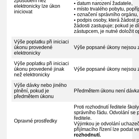
způsobem než
• datum narození žadatele,
elektronicky lze úkon
• místo trvalého pobytu, popř
iniciovat
• označení správního orgánu,
• podpis osoby, která žádost 
žádosti zastupuje; pokud je 
zástupcem, je nutné doložit o
Výše poplatku při iniciaci
úkonu provedené
Výše popsané úkony nejsou 
elektronicky
Výše poplatku při iniciaci
úkonu provedené jinak
Výše popsané úkony nejsou 
než elektronicky
Výše dávky nebo jiného
plnění, pokud je
Předmětem úkonu není dávka 
předmětem úkonu
Proti rozhodnutí ředitele ško
správního řádu. Odvolání se
ředitele.
Opravné prostředky
Výjimkou je odvolání uchazeče
přijímacího řízení lze podat v
rozhodnutí.