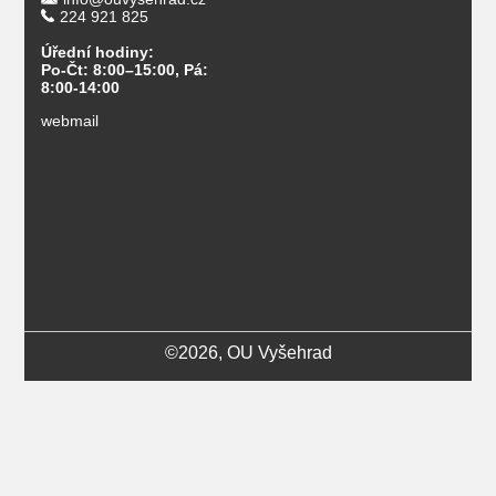
224 921 825
Úřední hodiny:
Po-Čt: 8:00–15:00, Pá:
8:00-14:00
webmail
©2026, OU Vyšehrad