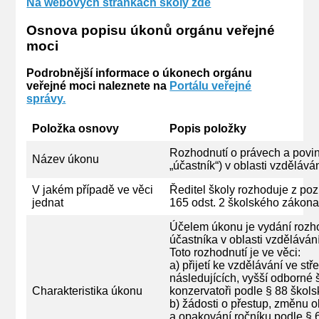
Na webových stránkách školy zde
Osnova popisu úkonů orgánu veřejné
moci
Podrobnější informace o úkonech orgánu
veřejné moci naleznete na
Portálu veřejné
správy.
Položka osnovy
Popis položky
Rozhodnutí o právech a povin
Název úkonu
„účastník“) v oblasti vzdělává
V jakém případě ve věci
Ředitel školy rozhoduje z po
jednat
165 odst. 2 školského zákona, 
Účelem úkonu je vydání rozhod
účastníka v oblasti vzdělávání
Toto rozhodnutí je ve věci:
a) přijetí ke vzdělávání ve s
následujících, vyšší odborné 
Charakteristika úkonu
konzervatoři podle § 88 škol
b) žádosti o přestup, změnu o
a opakování ročníku podle § 