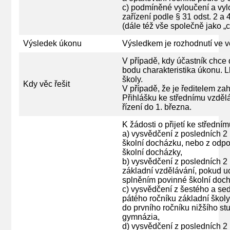
c) podmíněné vyloučení a vyl
zařízení podle § 31 odst. 2 a
(dále též vše společně jako „c
Výsledek úkonu
Výsledkem je rozhodnutí ve v
V případě, kdy účastník chce
bodu charakteristika úkonu. 
školy.
Kdy věc řešit
V případě, že je ředitelem zah
Přihlášku ke střednímu vzděl
řízení do 1. března.
K žádosti o přijetí ke střední
a) vysvědčení z posledních 2 
školní docházku, nebo z odpov
školní docházky,
b) vysvědčení z posledních 2
základní vzdělávání, pokud u
splněním povinné školní doch
c) vysvědčení z šestého a se
pátého ročníku základní škol
do prvního ročníku nižšího s
gymnázia,
d) vysvědčení z posledních 2 