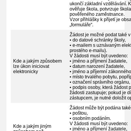
ukončí základní vzdělávání. K
ověřuje škola, potvrzuje škol
pověřeného zaměstnance.
Vzor přihlášky k přijetí je o
„formuláře“.
Žádost je možné podat také v 
• do datové schránky školy,
• e-mailem s uznávaným elekt
prostého e-mailu).
V žádosti musí být uvedeno:
Kde a jakým způsobem
• jméno a příjmení žadatele,
lze úkon iniciovat
• datum narození žadatele,
elektronicky
• jméno a příjemní zákonného
• místo trvalého pobytu, popř
• označení správního orgánu,
• podpis osoby, která žádost 
žádosti zastupuje; pokud je 
zástupcem, je nutné doložit o
Žádost může být podána také
• poštou,
• osobním podáním.
V žádosti musí být uvedeno:
Kde a jakým jiným
• jméno a příjmení žadatele,