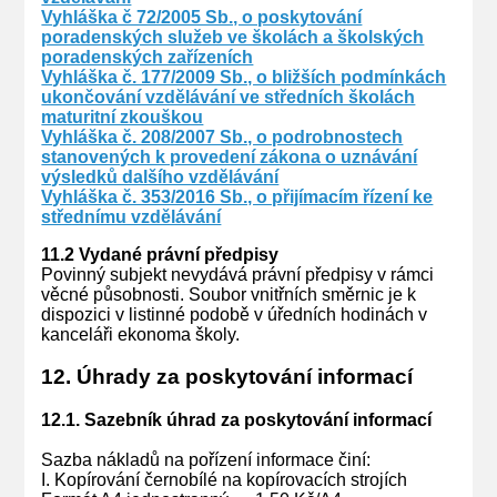
Vyhláška č 72/2005 Sb., o poskytování
poradenských služeb ve školách a školských
poradenských zařízeních
Vyhláška č. 177/2009 Sb., o bližších podmínkách
ukončování vzdělávání ve středních školách
maturitní zkouškou
Vyhláška č. 208/2007 Sb., o podrobnostech
stanovených k provedení zákona o uznávání
výsledků dalšího vzdělávání
Vyhláška č. 353/2016 Sb., o přijímacím řízení ke
střednímu vzdělávání
11.2 Vydané právní předpisy
Povinný subjekt nevydává právní předpisy v rámci
věcné působnosti. Soubor vnitřních směrnic je k
dispozici v listinné podobě v úředních hodinách v
kanceláři ekonoma školy.
12. Úhrady za poskytování informací
12.1. Sazebník úhrad za poskytování informací
Sazba nákladů na pořízení informace činí:
I. Kopírování černobílé na kopírovacích strojích