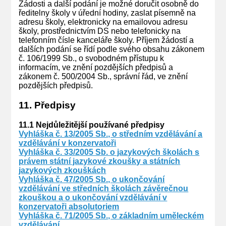
Žádosti a další podání je možné doručit osobně do
ředitelny školy v úřední hodiny, zaslat písemně na
adresu školy, elektronicky na emailovou adresu
školy, prostřednictvím DS nebo telefonicky na
telefonním čísle kanceláře školy. Příjem žádostí a
dalších podání se řídí podle svého obsahu zákonem
č. 106/1999 Sb., o svobodném přístupu k
informacím, ve znění pozdějších předpisů a
zákonem č. 500/2004 Sb., správní řád, ve znění
pozdějších předpisů.
11. Předpisy
11.1 Nejdůležitější používané předpisy
Vyhláška č. 13/2005 Sb., o středním vzdělávání a
vzdělávání v konzervatoři
Vyhláška č. 33/2005 Sb. o jazykových školách s
právem státní jazykové zkoušky a státních
jazykových zkouškách
Vyhláška č. 47/2005 Sb., o ukončování
vzdělávání ve středních školách závěrečnou
zkouškou a o ukončování vzdělávání v
konzervatoři absolutoriem
Vyhláška č. 71/2005 Sb., o základním uměleckém
vzdělávání