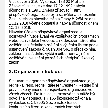
Vratislavova 31/6, Vyšehrad, 128 00 Praha 2.
Zřizovací listina je ze dne 17.12.1992 nabyla
účinnosti 1.1.1993. Změna zřizovací listiny
příspěvkové organizace byla schválená usnesením
Zastupitelstva hlavního města Prahy č. 2/54 ze dne
13.12.2018 včetně dodatků a nabyla účinnosti dnem
15. 12. 2018.
Hlavním účelem příspěvkové organizace je
poskytování vzdělávání ve vzdělávacích programech
v oborech vzdělání vedoucích k dosažení středního
vzdělání a středního vzdělání s výučním listem podle
ustanovení zákona č. 561/2004 Sb., o předškolním,
základním, středním, vyšším odborném a jiném
vzdělávání, ve znění pozdějších předpisů (školský
zákon).
3. Organizační struktura
Statutárním orgánem příspěvkové organizace je její
ředitelka, resp. ředitel (dále jen „ředitel“). Ředitel činí
právní úkony jménem příspěvkové organizace ve
všech věcech. Do funkce je jmenována a může být
odvolána v souladu s § 166 školského zákona a
vyhláškou č. 54/2005 Sb., o náležitostech
konkursního řízení a konkursních komisích.