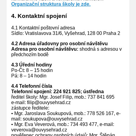
Organizační struktura školy je zde.
4. Kontaktní spojení
4.1 Kontaktní poštovní adresa
Sídlo: Vratislavova 31/6, Vyšehrad, 128 00 Praha 2
4.2 Adresa úřadovny pro osobní návštěvu
Adresa pro osobní návštěvu:
shodná s adresou v
předchozím bodě
4.3 Úřední hodiny
Po-Čt: 8 – 15 hodin
Pá: 8 – 14 hodin
4.4 Telefonní čísla
Telefonní spojení: 224 921 825; ústředna
ředitel školy: Mgr. Josef Filip, mob.: 737 841 695
e-mail: filip@ouvysehrad.cz
zástupce ředitele:
• Mgr. Jaroslava Soukupová, mob.: 778 526 167, e-
mail: soukupova@ouvysehrad.cz
• Mgr. Eva Veverová, mob.: 734 493 477, e-mail:
veverova@ouvysehrad.cz
pověřenec ochrany osobních údajů: Mgr. Štěpán