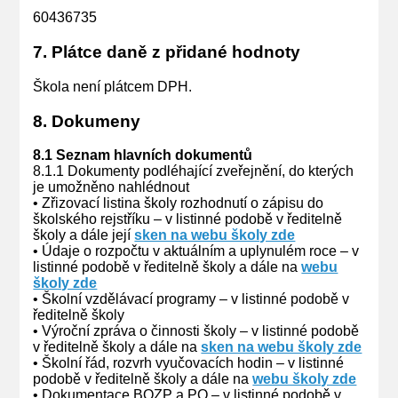
60436735
7. Plátce daně z přidané hodnoty
Škola není plátcem DPH.
8. Dokumeny
8.1 Seznam hlavních dokumentů
8.1.1 Dokumenty podléhající zveřejnění, do kterých
je umožněno nahlédnout
• Zřizovací listina školy rozhodnutí o zápisu do
školského rejstříku – v listinné podobě v ředitelně
školy a dále její
sken na webu školy zde
• Údaje o rozpočtu v aktuálním a uplynulém roce – v
listinné podobě v ředitelně školy a dále na
webu
školy zde
• Školní vzdělávací programy – v listinné podobě v
ředitelně školy
• Výroční zpráva o činnosti školy – v listinné podobě
v ředitelně školy a dále na
sken na webu školy zde
• Školní řád, rozvrh vyučovacích hodin – v listinné
podobě v ředitelně školy a dále na
webu školy zde
• Dokumentace BOZP a PO – v listinné podobě v