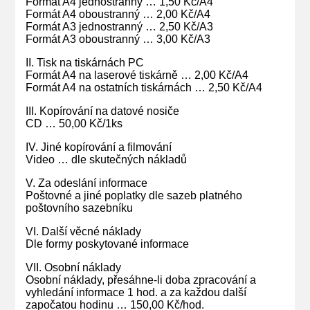
Formát A4 jednostranný … 1,50 Kč/A4
Formát A4 oboustranný … 2,00 Kč/A4
Formát A3 jednostranný … 2,50 Kč/A3
Formát A3 oboustranný … 3,00 Kč/A3
II. Tisk na tiskárnách PC
Formát A4 na laserové tiskárně … 2,00 Kč/A4
Formát A4 na ostatních tiskárnách … 2,50 Kč/A4
III. Kopírování na datové nosiče
CD … 50,00 Kč/1ks
IV. Jiné kopírování a filmování
Video … dle skutečných nákladů
V. Za odeslání informace
Poštovné a jiné poplatky dle sazeb platného
poštovního sazebníku
VI. Další věcné náklady
Dle formy poskytované informace
VII. Osobní náklady
Osobní náklady, přesáhne-li doba zpracování a
vyhledání informace 1 hod. a za každou další
započatou hodinu … 150,00 Kč/hod.