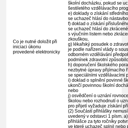
školní docházku, pokud se uc
šestiletého vzdělávacího pro
e) doklady o získání středníh
se uchazeč hlásí do nástavbo
f) doklad o získání příslušné
se uchazeč hlásí do zkrácenéh
s výučním listem nebo zkrácen
zkouškou,
Co je nutné doložit při
g) lékařský posudek o zdravot
iniciaci úkonu
je podle nařízení vlády o sou
provedené elektronicky
odborném vzdělávání předpok
podmínek zdravotní způsobilo
h) doporučení školského pora
nezbytné úpravy přijímacího ř
se speciálními vzdělávacími 
i) doklad o splnění povinné š
ukončí povinnou školní dochá
nebo
j) osvědčení o uznání rovnoc
školou nebo rozhodnutí o uzná
pro přijetí vyžaduje získání p
(2) Součástí přihlášky nemus
uvedený v odstavci 1 písm. a) 
přihlášce za tyto ročníky potv
ve které uchazeč splnil nebo