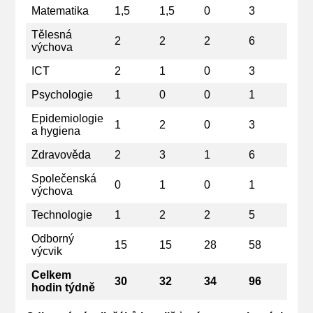
Matematika
1,5
1,5
0
3
Tělesná
2
2
2
6
výchova
ICT
2
1
0
3
Psychologie
1
0
0
1
Epidemiologie
1
2
0
3
a hygiena
Zdravověda
2
3
1
6
Společenská
0
1
0
1
výchova
Technologie
1
2
2
5
Odborný
15
15
28
58
výcvik
Celkem
30
32
34
96
hodin týdně