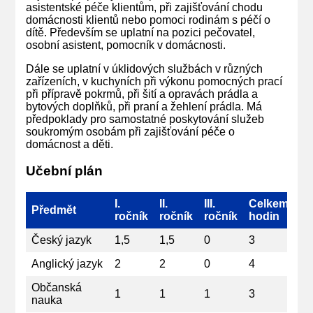
asistentské péče klientům, při zajišťování chodu
domácnosti klientů nebo pomoci rodinám s péčí o
dítě. Především se uplatní na pozici pečovatel,
osobní asistent, pomocník v domácnosti.
Dále se uplatní v úklidových službách v různých
zařízeních, v kuchyních při výkonu pomocných prací
při přípravě pokrmů, při šití a opravách prádla a
bytových doplňků, při praní a žehlení prádla. Má
předpoklady pro samostatné poskytování služeb
soukromým osobám při zajišťování péče o
domácnost a děti.
Učební plán
I.
II.
III.
Celkem
Předmět
ročník
ročník
ročník
hodin
Český jazyk
1,5
1,5
0
3
Anglický jazyk
2
2
0
4
Občanská
1
1
1
3
nauka