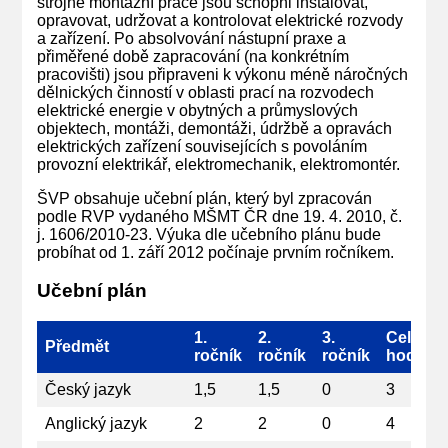
strojně montážní práce jsou schopni instalovat,
opravovat, udržovat a kontrolovat elektrické rozvody
a zařízení. Po absolvování nástupní praxe a
přiměřené době zapracování (na konkrétním
pracovišti) jsou připraveni k výkonu méně náročných
dělnických činností v oblasti prací na rozvodech
elektrické energie v obytných a průmyslových
objektech, montáži, demontáži, údržbě a opravách
elektrických zařízení souvisejících s povoláním
provozní elektrikář, elektromechanik, elektromontér.
ŠVP obsahuje učební plán, který byl zpracován
podle RVP vydaného MŠMT ČR dne 19. 4. 2010, č.
j. 1606/2010-23. Výuka dle učebního plánu bude
probíhat od 1. září 2012 počínaje prvním ročníkem.
Učební plán
1.
2.
3.
Celkem
Předmět
ročník
ročník
ročník
hodin
Český jazyk
1,5
1,5
0
3
Anglický jazyk
2
2
0
4