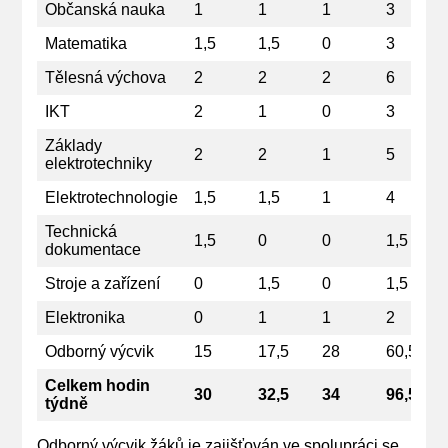
Občanská nauka
1
1
1
3
Matematika
1,5
1,5
0
3
Tělesná výchova
2
2
2
6
IKT
2
1
0
3
Základy
2
2
1
5
elektrotechniky
Elektrotechnologie
1,5
1,5
1
4
Technická
1,5
0
0
1,5
dokumentace
Stroje a zařízení
0
1,5
0
1,5
Elektronika
0
1
1
2
Odborný výcvik
15
17,5
28
60,5
Celkem hodin
30
32,5
34
96,5
týdně
Odborný výcvik žáků je zajišťován ve spolupráci se